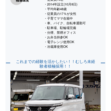
職場環境
・2014年設立(10月8日)
・平均年齢48歳
・従業員の17％が女性
・子育てママ在籍中
・車、バイク、自転車通勤可
・駐車場、駐輪場完備
・分煙、禁煙オフィス
・お弁当持参OK
・電子レンジ使用OK
・冷蔵庫使用OK
これまでの経験を活かしたい！！むしろ未経
ー
ー
験者積極採用！！