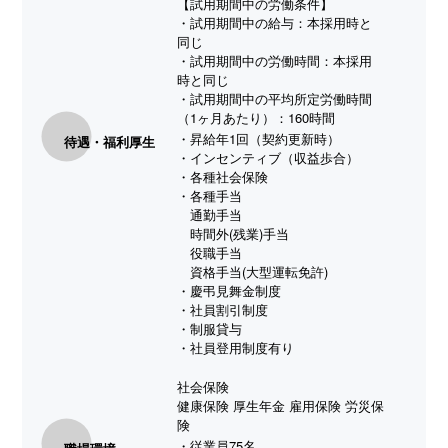
【試用期間中の労働条件】
・試用期間中の給与：本採用時と
同じ
・試用期間中の労働時間：本採用
時と同じ
・試用期間中の平均所定労働時間
（1ヶ月あたり）：160時間
・昇給年1回（契約更新時）
待遇・福利厚生
・インセンティブ（収益歩合）
・各種社会保険
・各種手当
通勤手当
時間外(残業)手当
役職手当
資格手当(大型運転免許)
・慶弔見舞金制度
・社員割引制度
・制服貸与
・社員登用制度有り
社会保険
健康保険 厚生年金 雇用保険 労災保
険
・従業員75名