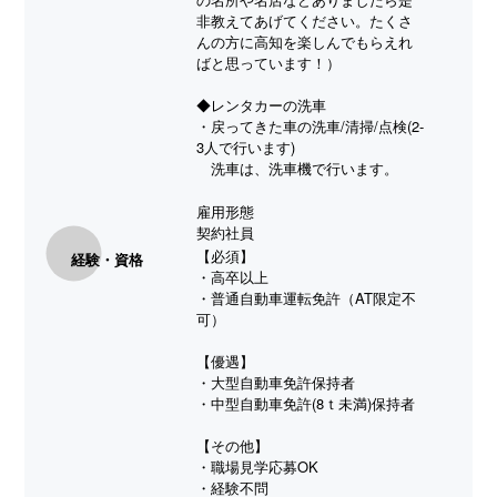
非教えてあげてください。たくさ
んの方に高知を楽しんでもらえれ
ばと思っています！）
◆レンタカーの洗車
・戻ってきた車の洗車/清掃/点検(2-
3人で行います)
洗車は、洗車機で行います。
雇用形態
契約社員
【必須】
経験・資格
・高卒以上
・普通自動車運転免許（AT限定不
可）
【優遇】
・大型自動車免許保持者
・中型自動車免許(8ｔ未満)保持者
【その他】
・職場見学応募OK
・経験不問