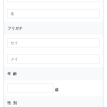
フリガナ
年 齢
歳
性 別