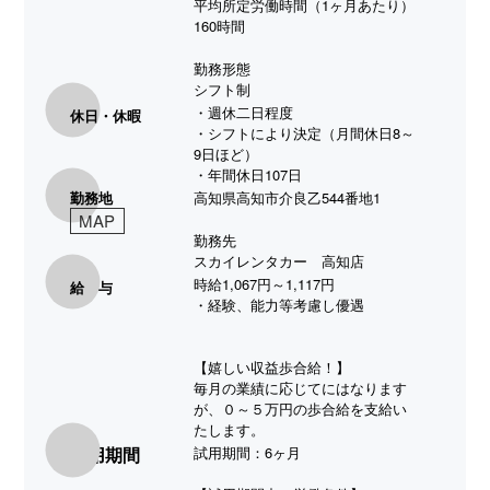
平均所定労働時間（1ヶ月あたり）
160時間
勤務形態
シフト制
・週休二日程度
休日・休暇
・シフトにより決定（月間休日8～
9日ほど）
・年間休日107日
勤務地
高知県高知市介良乙544番地1
MAP
勤務先
スカイレンタカー 高知店
時給1,067円～1,117円
給 与
・経験、能力等考慮し優遇
【嬉しい収益歩合給！】
毎月の業績に応じてにはなります
が、０～５万円の歩合給を支給い
たします。
試用期間
試用期間：6ヶ月