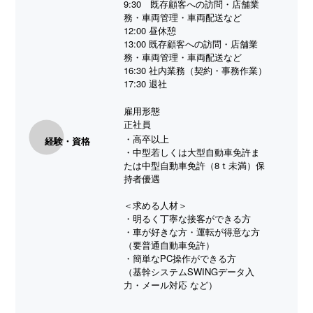
9:30 既存顧客への訪問・店舗業
務・車両管理・車両配送など
12:00 昼休憩
13:00 既存顧客への訪問・店舗業
務・車両管理・車両配送など
16:30 社内業務（契約・事務作業）
17:30 退社
雇用形態
正社員
・高卒以上
経験・資格
・中型若しくは大型自動車免許ま
たは中型自動車免許（8ｔ未満）保
持者優遇
＜求める人材＞
・明るく丁寧な接客ができる方
・車が好きな方・運転が得意な方
（要普通自動車免許）
・簡単なPC操作ができる方
（基幹システムSWINGデータ入
力・メール対応 など）