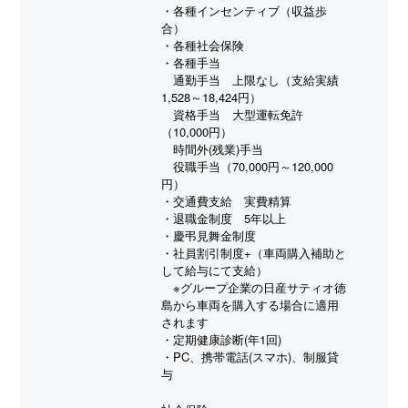
・各種インセンティブ（収益歩
合）
・各種社会保険
・各種手当
通勤手当 上限なし（支給実績
1,528～18,424円）
資格手当 大型運転免許
（10,000円）
時間外(残業)手当
役職手当（70,000円～120,000
円）
・交通費支給 実費精算
・退職金制度 5年以上
・慶弔見舞金制度
・社員割引制度+（車両購入補助と
して給与にて支給）
※グループ企業の日産サティオ徳
島から車両を購入する場合に適用
されます
・定期健康診断(年1回)
・PC、携帯電話(スマホ)、制服貸
与