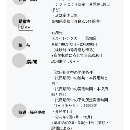
・シフトにより決定（月間休日9日
ほど）
・店舗定休日無
勤務地
高知県高知市介良乙544番地1
MAP
勤務先
スカイレンタカー 高知店
月給189,370円～234,090円
給 与
（経験能力等考慮し優遇）
+店舗収益に応じて歩合給あり
試用期間
試用期間：6ヶ月
【試用期間中の労働条件】
・試用期間中の給与：本採用時と
同じ
・試用期間中の労働時間：本採用
時と同じ
・試用期間中の平均所定労働時間
（1ヶ月あたり）：160時間
・昇給年1回
待遇・福利厚生
・賞与年2回(7月・12月)
※基本給の2.0～3.0か月分（業績・
評価による）